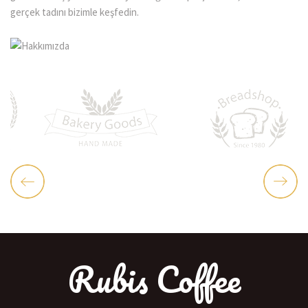
gerçek tadını bizimle keşfedin.
Rubis Coffee